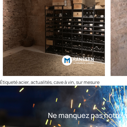
Étiqueté
acier
,
actualités
,
cave à vin
,
sur mesure
Ne manquez pas notre ac