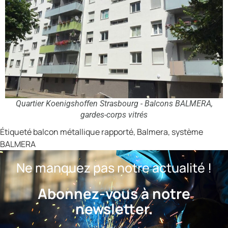
Quartier Koenigshoffen Strasbourg - Balcons BALMERA,
gardes-corps vitrés
Étiqueté
balcon métallique rapporté
,
Balmera
,
système
BALMERA
Ne manquez pas notre actualité !
Abonnez-vous à notre
newsletter.