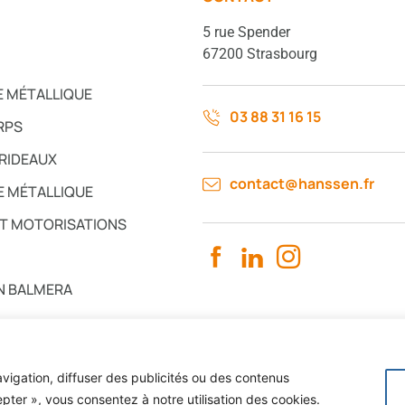
5 rue Spender
67200 Strasbourg
E MÉTALLIQUE
03 88 31 16 15
RPS
 RIDEAUX
contact@hanssen.fr
 MÉTALLIQUE
ET MOTORISATIONS
N BALMERA
vigation, diffuser des publicités ou des contenus
its : wik* Factory
epter », vous consentez à notre utilisation des cookies.