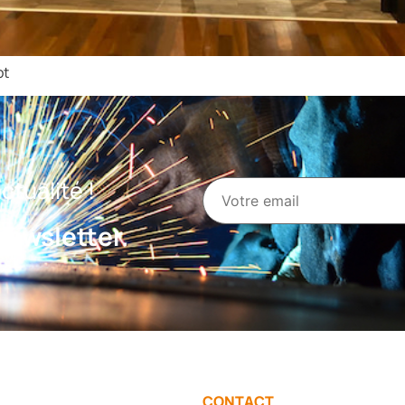
ot
tualité !
ewsletter.
CONTACT